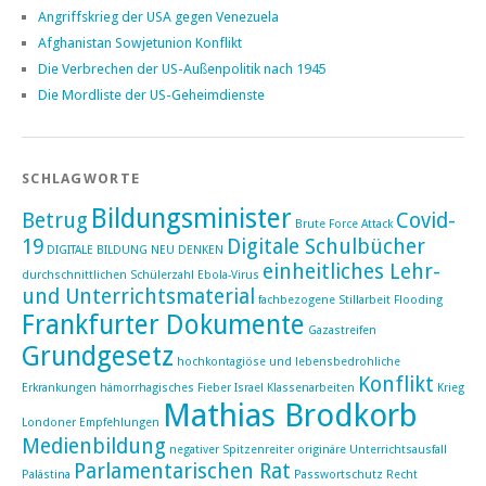
Angriffskrieg der USA gegen Venezuela
Afghanistan Sowjetunion Konflikt
Die Verbrechen der US-Außenpolitik nach 1945
Die Mordliste der US-Geheimdienste
SCHLAGWORTE
Bildungsminister
Betrug
Covid-
Brute Force Attack
19
Digitale Schulbücher
DIGITALE BILDUNG NEU DENKEN
einheitliches Lehr-
durchschnittlichen Schülerzahl
Ebola-Virus
und Unterrichtsmaterial
fachbezogene Stillarbeit
Flooding
Frankfurter Dokumente
Gazastreifen
Grundgesetz
hochkontagiöse und lebensbedrohliche
Konflikt
Erkrankungen
hämorrhagisches Fieber
Israel
Klassenarbeiten
Krieg
Mathias Brodkorb
Londoner Empfehlungen
Medienbildung
negativer Spitzenreiter
originäre Unterrichtsausfall
Parlamentarischen Rat
Palästina
Passwortschutz
Recht